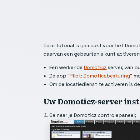
Deze tutorial is gemaakt voor het Domot
daarvan een gebeurtenis kunt activeren. 
Een werkende
Domoticz
server, van bu
De app
“Pilot: Domoticabesturing”
moe
Om de locatiedienst te activeren is de
Uw Domoticz-server inst
Ga naar je Domoticz controlepaneel;