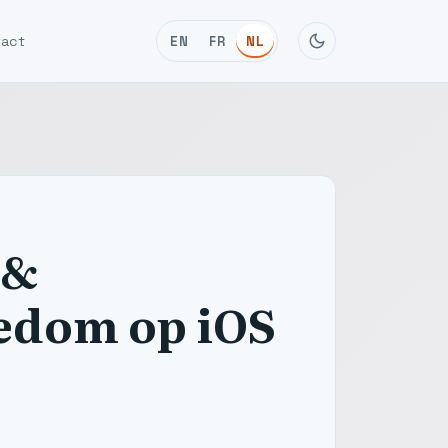
tact
EN
FR
NL
 &
edom op iOS